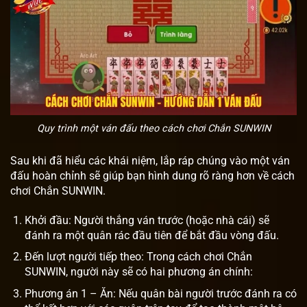
Quy trình một ván đấu theo cách chơi Chắn SUNWIN
Sau khi đã hiểu các khái niệm, lắp ráp chúng vào một ván
đấu hoàn chỉnh sẽ giúp bạn hình dung rõ ràng hơn về cách
chơi Chắn SUNWIN.
Khởi đầu: Người thắng ván trước (hoặc nhà cái) sẽ
đánh ra một quân rác đầu tiên để bắt đầu vòng đấu.
Đến lượt người tiếp theo: Trong cách chơi Chắn
SUNWIN, người này sẽ có hai phương án chính:
Phương án 1 – Ăn: Nếu quân bài người trước đánh ra có