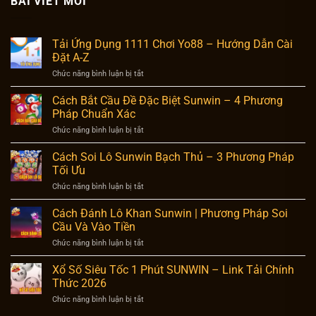
BÀI VIẾT MỚI
Tải Ứng Dụng 1111 Chơi Yo88 – Hướng Dẫn Cài
Đặt A-Z
ở
Chức năng bình luận bị tắt
Tải
Ứng
Cách Bắt Cầu Đề Đặc Biệt Sunwin – 4 Phương
Dụng
Pháp Chuẩn Xác
1111
Chơi
ở
Chức năng bình luận bị tắt
Yo88
Cách
–
Bắt
Cách Soi Lô Sunwin Bạch Thủ – 3 Phương Pháp
Hướng
Cầu
Tối Ưu
Dẫn
Đề
Cài
Đặc
ở
Chức năng bình luận bị tắt
Đặt
Biệt
Cách
A-
Sunwin
Soi
Z
Cách Đánh Lô Khan Sunwin | Phương Pháp Soi
–
Lô
Cầu Và Vào Tiền
4
Sunwin
Phương
Bạch
ở
Chức năng bình luận bị tắt
Pháp
Thủ
Cách
Chuẩn
–
Đánh
Xác
Xổ Số Siêu Tốc 1 Phút SUNWIN – Link Tải Chính
3
Lô
Thức 2026
Phương
Khan
Pháp
Sunwin
ở
Chức năng bình luận bị tắt
Tối
|
Xổ
Ưu