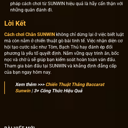
pháp cách chơi từ SUNWIN hiệu quả là hãy cẩn thận với
những quân đánh đi.
Lời Kết
Cách chơi Chắn SUNWIN
không chỉ dừng lại ở việc biết luật
mà còn nằm ở chiến thuật gò bài tinh tế. Việc nhận diện cơ
hội tạo cước sắc như Tôm, Bạch Thủ hay đánh ép đối
phương là yếu tố quyết định. Nắm vững quy trình ăn, bốc
nọc và chờ ù sẽ giúp bạn kiểm soát hoàn toàn ván đấu.
Tham gia bàn đấu tại SUNWIN và khẳng định đẳng cấp
của bạn ngay hôm nay.
Xem thêm >>>
Chiến Thuật Thắng Baccarat
Sunwin
| 3+ Công Thức Hiệu Quả