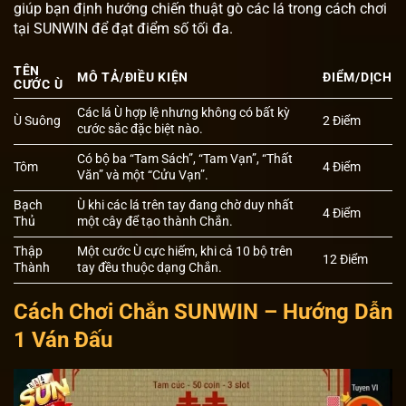
giúp bạn định hướng chiến thuật gò các lá trong cách chơi
tại SUNWIN để đạt điểm số tối đa.
TÊN
MÔ TẢ/ĐIỀU KIỆN
ĐIỂM/DỊCH
CƯỚC Ù
Các lá Ù hợp lệ nhưng không có bất kỳ
Ù Suông
2 Điểm
cước sắc đặc biệt nào.
Có bộ ba “Tam Sách”, “Tam Vạn”, “Thất
Tôm
4 Điểm
Văn” và một “Cửu Vạn”.
Bạch
Ù khi các lá trên tay đang chờ duy nhất
4 Điểm
Thủ
một cây để tạo thành Chắn.
Thập
Một cước Ù cực hiếm, khi cả 10 bộ trên
12 Điểm
Thành
tay đều thuộc dạng Chắn.
Cách Chơi Chắn SUNWIN – Hướng Dẫn
1 Ván Đấu