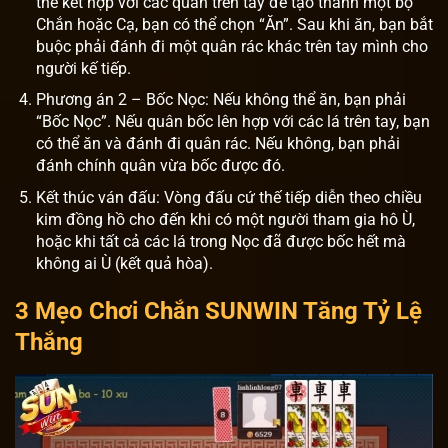
thể kết hợp với các quân trên tay để tạo thành một bộ
Chắn hoặc Cạ, bạn có thể chọn “Ăn”. Sau khi ăn, bạn bắt
buộc phải đánh đi một quân rác khác trên tay mình cho
người kế tiếp.
Phương án 2 – Bốc Nọc: Nếu không thể ăn, bạn phải
“Bốc Nọc”. Nếu quân bốc lên hợp với các lá trên tay, bạn
có thể ăn và đánh đi quân rác. Nếu không, bạn phải
đánh chính quân vừa bốc được đó.
Kết thúc ván đấu: Vòng đấu cứ thế tiếp diễn theo chiều
kim đồng hồ cho đến khi có một người tham gia hô Ù,
hoặc khi tất cả các lá trong Nọc đã được bốc hết mà
không ai Ù (kết quả hòa).
3 Mẹo Chơi Chắn SUNWIN Tăng Tỷ Lệ
Thắng