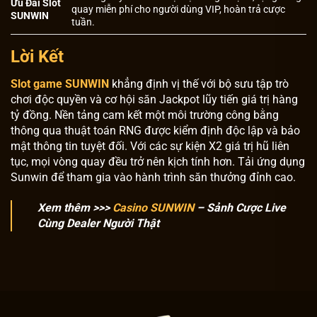
Ưu Đãi Slot
quay miễn phí cho người dùng VIP, hoàn trả cược
SUNWIN
tuần.
Lời Kết
Slot game SUNWIN
khẳng định vị thế với bộ sưu tập trò
chơi độc quyền và cơ hội săn Jackpot lũy tiến giá trị hàng
tỷ đồng. Nền tảng cam kết một môi trường công bằng
thông qua thuật toán RNG được kiểm định độc lập và bảo
mật thông tin tuyệt đối. Với các sự kiện X2 giá trị hũ liên
tục, mọi vòng quay đều trở nên kịch tính hơn. Tải ứng dụng
Sunwin để tham gia vào hành trình săn thưởng đỉnh cao.
Xem thêm >>>
Casino SUNWIN
– Sảnh Cược Live
Cùng Dealer Người Thật