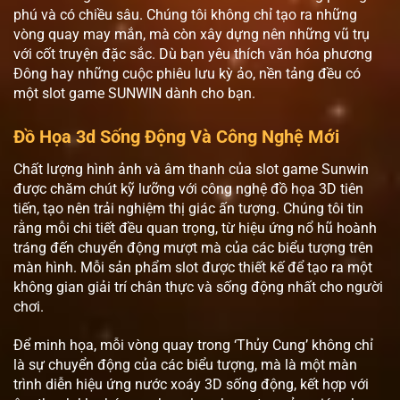
phú và có chiều sâu. Chúng tôi không chỉ tạo ra những
vòng quay may mắn, mà còn xây dựng nên những vũ trụ
với cốt truyện đặc sắc. Dù bạn yêu thích văn hóa phương
Đông hay những cuộc phiêu lưu kỳ ảo, nền tảng đều có
một slot game SUNWIN dành cho bạn.
Đồ Họa 3d Sống Động Và Công Nghệ Mới
Chất lượng hình ảnh và âm thanh của slot game Sunwin
được chăm chút kỹ lưỡng với công nghệ đồ họa 3D tiên
tiến, tạo nên trải nghiệm thị giác ấn tượng. Chúng tôi tin
rằng mỗi chi tiết đều quan trọng, từ hiệu ứng nổ hũ hoành
tráng đến chuyển động mượt mà của các biểu tượng trên
màn hình. Mỗi sản phẩm slot được thiết kế để tạo ra một
không gian giải trí chân thực và sống động nhất cho người
chơi.
Để minh họa, mỗi vòng quay trong ‘Thủy Cung’ không chỉ
là sự chuyển động của các biểu tượng, mà là một màn
trình diễn hiệu ứng nước xoáy 3D sống động, kết hợp với