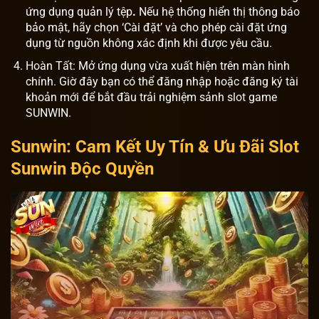
ứng dụng quản lý tệp
.
Nếu hệ thống hiển thị thông báo
bảo mật, hãy chọn ‘Cài đặt’ và cho phép cài đặt ứng
dụng từ nguồn không xác định khi được yêu cầu.
Hoàn Tất: Mở ứng dụng vừa xuất hiện trên màn hình
chính. Giờ đây bạn có thể đăng nhập hoặc đăng ký tài
khoản mới để bắt đầu trải nghiệm sảnh slot game
SUNWIN.
Sunwin: Cam Kết Uy Tín & Ưu Đãi Slot
Sunwin Độc Quyền