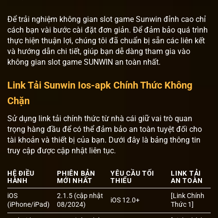
Để trải nghiệm không gian slot game Sunwin đỉnh cao chỉ
cách bạn vài bước cài đặt đơn giản. Để đảm bảo quá trình
thực hiện thuận lợi, chúng tôi đã chuẩn bị sẵn các liên kết
và hướng dẫn chi tiết, giúp bạn dễ dàng tham gia vào
không gian slot game SUNWIN an toàn nhất.
Link Tải Sunwin Ios-apk Chính Thức Không
Chặn
Sử dụng link tải chính thức từ nhà cái giữ vai trò quan
trọng hàng đầu để có thể đảm bảo an toàn tuyệt đối cho
tài khoản và thiết bị của bạn. Dưới đây là bảng thông tin
truy cập được cập nhật liên tục.
HỆ ĐIỀU
PHIÊN BẢN
YÊU CẦU TỐI
LINK TẢI
HÀNH
MỚI NHẤT
THIỂU
AN TOÀN
iOS
2.1.5 (cập nhật
[Link Chính
iOS 12.0+
(iPhone/iPad)
08/2024)
Thức 1]