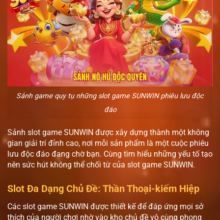
Sảnh game quy tụ những slot game SUNWIN phiêu lưu độc
đáo
Sảnh slot game SUNWIN được xây dựng thành một không
gian giải trí đỉnh cao, nơi mỗi sản phẩm là một cuộc phiêu
lưu độc đáo đang chờ bạn. Cùng tìm hiểu những yếu tố tạo
nên sức hút không thể chối từ của slot game SUNWIN.
Slot Đa Dạng Chủ Đề: Thần Thoại-kiếm Hiệp
Các slot game SUNWIN được thiết kế để đáp ứng mọi sở
thích của người chơi nhờ vào kho chủ đề vô cùng phong