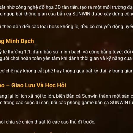
bật nhờ công nghệ đồ họa 3D tân tiến, tạo ra một môi trường đ
áng ngợp bởi không gian của bắn cá SUNWIN được xây dựng công 
bơi theo đàn đến các loại boss khổng lồ, đều có chuyển động uyể
ng Minh Bạch
ỷ lệ thưởng 1:1, đảm bảo sự minh bạch và công bằng tuyệt đối c
gười chơi hoàn toàn yên tâm khi dành thời gian và kỹ năng của
ơ chế này không cắt phế hay thông qua bất kỳ đại lý trung gia
o – Giao Lưu Và Học Hỏi
lại lợi ích xã hội to lớn, biến Bắn cá Sunwin thành một sân c
c trong các cuộc đi săn, bởi các phòng game bắn cá SUNWIN lu
ỏi chia sẻ chiến thuật từ các cao thủ đi trước.