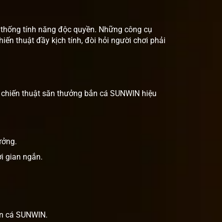
ệ thống tính năng độc quyền. Những công cụ
ến thuật đầy kịch tính, đòi hỏi người chơi phải
g chiến thuật săn thưởng bắn cá SUNWIN hiệu
ưởng.
i gian ngắn.
bắn cá SUNWIN.