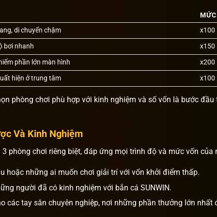
MỨC
uang, di chuyển chậm
x100
ộ bơi nhanh
x150
chiếm phần lớn màn hình
x200
uất hiện ở trung tâm
x100
chọn phòng chơi phù hợp với kinh nghiệm và số vốn là bước đầu 
ược Và Kinh Nghiệm
 3 phòng chơi riêng biệt, đáp ứng mọi trình độ và mức vốn của
 hoặc những ai muốn chơi giải trí với vốn khởi điểm thấp.
hững người đã có kinh nghiệm với bắn cá SUNWIN.
 các tay săn chuyên nghiệp, nơi những phần thưởng lớn nhất 