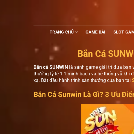
Bỏ
qua
nội
dung
TRANG CHỦ
GAME BÀI
SLOT GA
Bắn Cá SUNWI
Bắn cá SUNWIN
là sảnh game giải trí đưa bạn 
thưởng tỷ lệ 1:1 minh bạch và hệ thống vũ khí 
xạ. Bắt đầu hành trình săn thưởng của bạn tại
Bắn Cá Sunwin Là Gì? 3 Ưu Đi