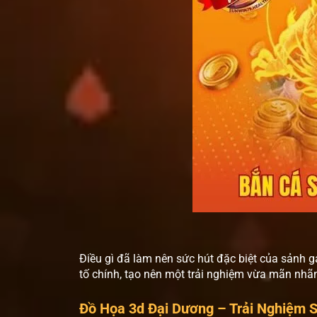
Điều gì đã làm nên sức hút đặc biệt của sảnh 
tố chính, tạo nên một trải nghiệm vừa mãn nhãn
Đồ Họa 3d Đại Dương – Trải Nghiệm S