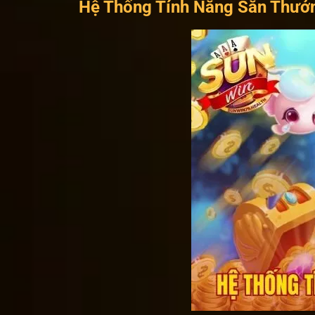
Hệ Thống Tính Năng Săn Thưởn