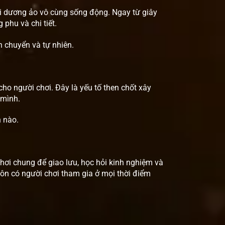
ại dương ảo vô cùng sống động. Ngay từ giây
phu và chi tiết.
n chuyển và tự nhiên.
ho người chơi. Đây là yếu tố then chốt xây
 mình.
n nào.
hơi chung để giao lưu, học hỏi kinh nghiệm và
ôn có người chơi tham gia ở mọi thời điểm