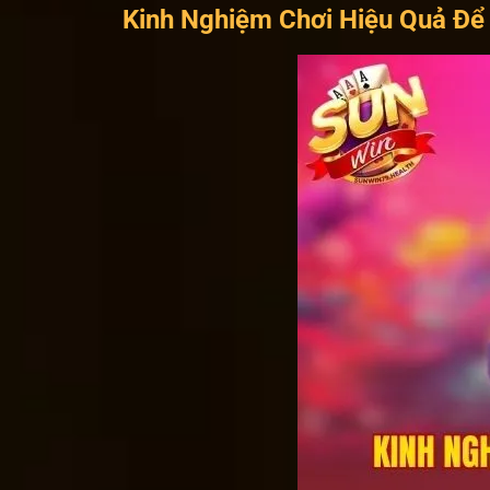
Kinh Nghiệm Chơi Hiệu Quả Để