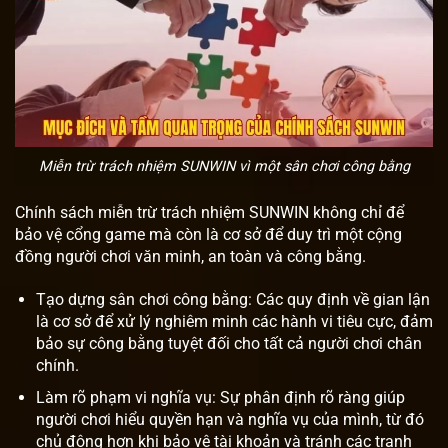
Miễn trừ trách nhiệm SUNWIN vì một sân chơi công bằng
Chính sách miễn trừ trách nhiệm SUNWIN không chỉ để
bảo vệ cổng game mà còn là cơ sở để duy trì một cộng
đồng người chơi văn minh, an toàn và công bằng.
Tạo dựng sân chơi công bằng: Các quy định về gian lận
là cơ sở để xử lý nghiêm minh các hành vi tiêu cực, đảm
bảo sự công bằng tuyệt đối cho tất cả người chơi chân
chính.
Làm rõ phạm vi nghĩa vụ: Sự phân định rõ ràng giúp
người chơi hiểu quyền hạn và nghĩa vụ của mình, từ đó
chủ động hơn khi bảo vệ tài khoản và tránh các tranh