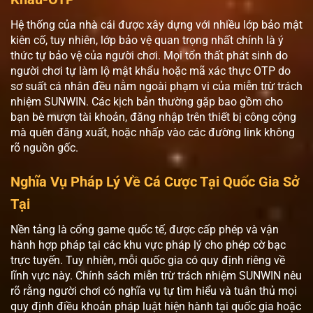
Hệ thống của nhà cái được xây dựng với nhiều lớp bảo mật
kiên cố, tuy nhiên, lớp bảo vệ quan trọng nhất chính là ý
thức tự bảo vệ của người chơi. Mọi tổn thất phát sinh do
người chơi tự làm lộ mật khẩu hoặc mã xác thực OTP do
sơ suất cá nhân đều nằm ngoài phạm vi của miễn trừ trách
nhiệm SUNWIN. Các kịch bản thường gặp bao gồm cho
bạn bè mượn tài khoản, đăng nhập trên thiết bị công cộng
mà quên đăng xuất, hoặc nhấp vào các đường link không
rõ nguồn gốc.
Nghĩa Vụ Pháp Lý Về Cá Cược Tại Quốc Gia Sở
Tại
Nền tảng là cổng game quốc tế, được cấp phép và vận
hành hợp pháp tại các khu vực pháp lý cho phép cờ bạc
trực tuyến. Tuy nhiên, mỗi quốc gia có quy định riêng về
lĩnh vực này. Chính sách miễn trừ trách nhiệm SUNWIN nêu
rõ rằng người chơi có nghĩa vụ tự tìm hiểu và tuân thủ mọi
quy định điều khoản pháp luật hiện hành tại quốc gia hoặc