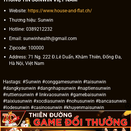
Website:
https://www.house-and-flat.ch/
Thương hiệu: Sunwin
Hotline: 0389212232
Email:
sunwinhealth@gmail.com
Zipcode: 100000
Address: 71 Ng. 222 Đ.Lê Duẩn, Khâm Thiên, Đống Đa,
Hà Nội, Việt Nam
Hastags: #Sunwin #conggamesunwin #taisunwin
#dangkysunwin #dangnhapsunwin #naptiensunwin
#ruttiensunwin # linkvaosunwin #gamebaisunwin
#taixiusunwin #xocdiasunwin #nohusunwin #bancasunwin
#lodesunwin #casinosunwin #khuyenmaisunwin
#huongdansunwin #meocuocsunwin