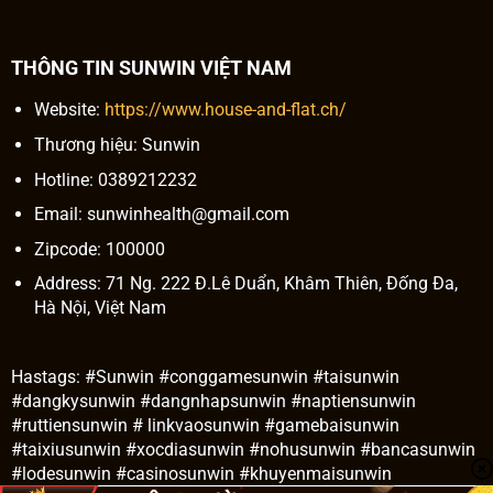
THÔNG TIN SUNWIN VIỆT NAM
Website:
https://www.house-and-flat.ch/
Thương hiệu: Sunwin
Hotline: 0389212232
Email:
sunwinhealth@gmail.com
Zipcode: 100000
Address: 71 Ng. 222 Đ.Lê Duẩn, Khâm Thiên, Đống Đa,
Hà Nội, Việt Nam
Hastags: #Sunwin #conggamesunwin #taisunwin
#dangkysunwin #dangnhapsunwin #naptiensunwin
#ruttiensunwin # linkvaosunwin #gamebaisunwin
#taixiusunwin #xocdiasunwin #nohusunwin #bancasunwin
#lodesunwin #casinosunwin #khuyenmaisunwin