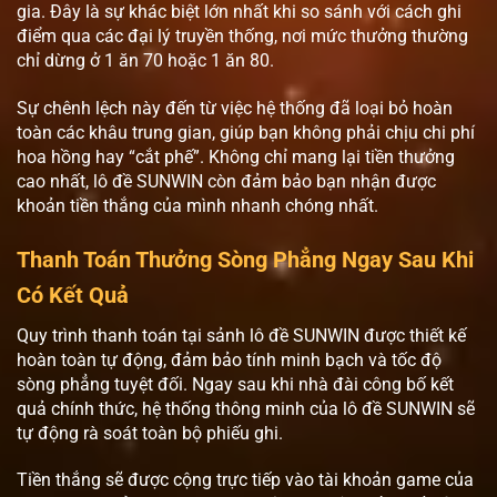
gia. Đây là sự khác biệt lớn nhất khi so sánh với cách ghi
điểm qua các đại lý truyền thống, nơi mức thưởng thường
chỉ dừng ở 1 ăn 70 hoặc 1 ăn 80.
Sự chênh lệch này đến từ việc hệ thống đã loại bỏ hoàn
toàn các khâu trung gian, giúp bạn không phải chịu chi phí
hoa hồng hay “cắt phế”. Không chỉ mang lại tiền thưởng
cao nhất, lô đề SUNWIN còn đảm bảo bạn nhận được
khoản tiền thắng của mình nhanh chóng nhất.
Thanh Toán Thưởng Sòng Phẳng Ngay Sau Khi
Có Kết Quả
Quy trình thanh toán tại sảnh lô đề SUNWIN được thiết kế
hoàn toàn tự động, đảm bảo tính minh bạch và tốc độ
sòng phẳng tuyệt đối. Ngay sau khi nhà đài công bố kết
quả chính thức, hệ thống thông minh của lô đề SUNWIN sẽ
tự động rà soát toàn bộ phiếu ghi.
Tiền thắng sẽ được cộng trực tiếp vào tài khoản game của