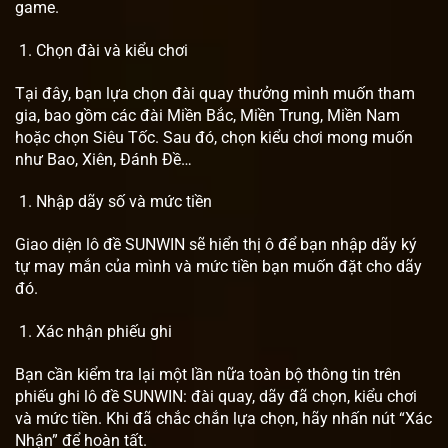
game.
Chọn đài và kiểu chơi
Tại đây, bạn lựa chọn đài quay thưởng mình muốn tham
gia, bao gồm các đài Miền Bắc, Miền Trung, Miền Nam
hoặc chọn Siêu Tốc. Sau đó, chọn kiểu chơi mong muốn
như Bao, Xiên, Đánh Đề…
Nhập dãy số và mức tiền
Giao diện lô đề SUNWIN sẽ hiển thị ô để bạn nhập dãy ký
tự may mắn của mình và mức tiền bạn muốn đặt cho dãy
đó.
Xác nhận phiếu ghi
Bạn cần kiểm tra lại một lần nữa toàn bộ thông tin trên
phiếu ghi lô đề SUNWIN: đài quay, dãy đã chọn, kiểu chơi
và mức tiền. Khi đã chắc chắn lựa chọn, hãy nhấn nút “Xác
Nhận” để hoàn tất.