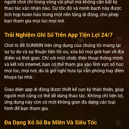
người chơi chỉ trong vòng vài phút mà không cần bất kỳ
thao tác xác nhận nào. Sự tốc độ và minh bạch này được
tích hợp hoàn hảo trong một nền tảng di động, cho phép
bạn tham gia mọi lúc mọi nơi.
Trải Nghiệm Ghi Số Trên App Tiện Lợi 24/7
Chơi lô đề SUNWIN trên ứng dụng của chúng tôi mang lại
sự tự do và sự thuận tiện tối ưu, xóa bỏ mọi giới hạn về địa
điểm và thời gian. Chỉ với một chiếc điện thoại thông minh
và kết nối internet, bạn có thể tham gia vào lĩnh vực số học
mọi lúc, mọi nơi, dù là giờ nghỉ trưa tại văn phòng hay đêm
khuya tại nhà.
Giao diện app di động được thiết kế cực kỳ thân thiện, giúp
người mới cũng có thể dễ dàng thao tác. Không chỉ tiện lợi,
ứng dụng này còn có một không gian đa dạng các loại
hình để bạn tham gia.
Đa Dạng Xổ Số Ba Miền Và Siêu Tốc