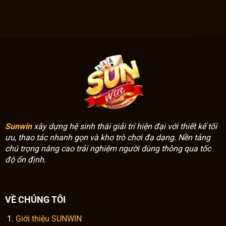
Sunwin
xây dựng hệ sinh thái giải trí hiện đại với thiết kế tối
ưu, thao tác nhanh gọn và kho trò chơi đa dạng. Nền tảng
chú trọng nâng cao trải nghiệm người dùng thông qua tốc
độ ổn định.
VỀ CHÚNG TÔI
Giới thiệu SUNWIN