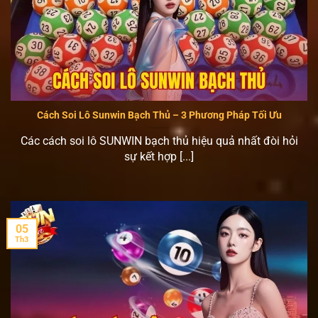
Cách Soi Lô Sunwin Bạch Thủ – 3 Phương Pháp Tối Ưu
Các cách soi lô SUNWIN bạch thủ hiệu quả nhất đòi hỏi
sự kết hợp [...]
05
Th3