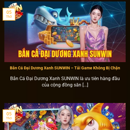
05
Th3
Bắn Cá Đại Dương Xanh SUNWIN – Tải Game Không Bị Chặn
Bắn Cá Đại Dương Xanh SUNWIN là ưu tiên hàng đầu
của cộng đồng săn [...]
05
Th3