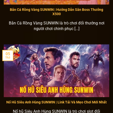
Bắn Cá Rồng Vàng SUNWIN | Hướng Dẫn Săn Boss Thưởng
X500
Bắn Cá Rồng Vàng SUNWIN là trò chơi đổi thưởng nơi
người chơi chinh phục [...]
05
Th3
Nổ Hũ Siêu Anh Hùng SUNWIN | Link Tải Và Mẹo Chơi Mới Nhất
Nổ hũ Siêu Anh Hùng SUNWIN là trò chơi slot đổi