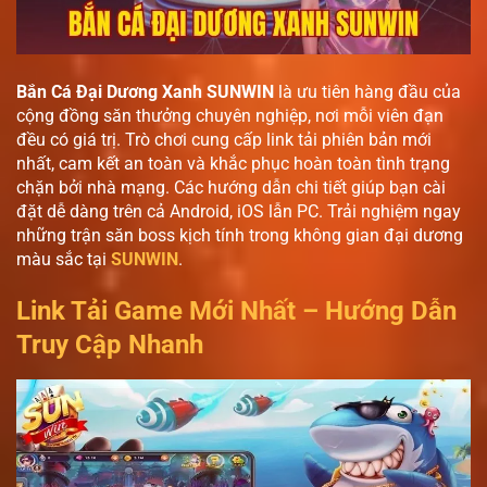
Bắn Cá Đại Dương Xanh SUNWIN
là ưu tiên hàng đầu của
cộng đồng săn thưởng chuyên nghiệp, nơi mỗi viên đạn
đều có giá trị. Trò chơi cung cấp link tải phiên bản mới
nhất, cam kết an toàn và khắc phục hoàn toàn tình trạng
chặn bởi nhà mạng. Các hướng dẫn chi tiết giúp bạn cài
đặt dễ dàng trên cả Android, iOS lẫn PC. Trải nghiệm ngay
những trận săn boss kịch tính trong không gian đại dương
màu sắc tại
SUNWIN
.
Link Tải Game Mới Nhất – Hướng Dẫn
Truy Cập Nhanh