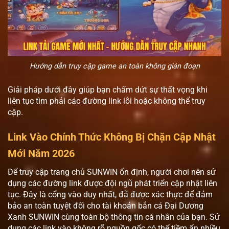
Hướng dẫn truy cập game an toàn không gián đoạn
Giải pháp dưới đây giúp bạn chấm dứt sự thất vọng khi
liên tục tìm phải các đường link lỗi hoặc không thể truy
cập.
Link Vào Chính Thức Không Bị Chặn Cập Nhật
Mới Năm 2026
Để truy cập trang chủ SUNWIN ổn định, người chơi nên sử
dụng các đường link được đội ngũ phát triển cập nhật liên
tục. Đây là cổng vào duy nhất, đã được xác thực để đảm
bảo an toàn tuyệt đối cho tài khoản bắn cá Đại Dương
Xanh SUNWIN cùng toàn bộ thông tin cá nhân của bạn. Sử
dụng các link vào không rõ nguồn gốc có thể tiềm ẩn nhiều