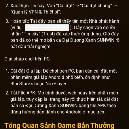
Xác thực Tin cậy: Vào “Cài đặt” -> “Cài đặt chung” ->
“Quản lý VPN & Thiết bị”.
Hoàn tất: Tại đây, bạn sẽ thấy tên một Nhà phát hành
(ví dụ:
). Hãy chọn vào đó rồi
TINZA CORPORATION
nhấn “Tin cậy” (Trust) để xác thực ứng dụng. Giờ đây
bạn đã có thể mở bắn cá Đại Dương Xanh SUNWIN rồi
bắt đầu trải nghiệm.
Giải pháp chơi trên PC:
Cài đặt Giả lập: Để chơi trên PC, bạn cần cài đặt một
phần mềm giả lập Android phổ biến, ổn định như
BlueStacks hoặc NoxPlayer.
Tải File APK: Mở trình duyệt web ngay trên phần mềm
giả lập, truy cập lại trang này rồi thực hiện tải, cài đặt
bắn cá Đại Dương Xanh SUNWIN bằng file APK theo
đúng hướng dẫn dành cho Android ở mục trên.
Tổng Quan Sảnh Game Bắn Thưởng