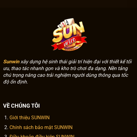
Và
Phút
Vào
SUNWIN
Tiền
–
Link
Tải
Chính
Thức
2026
Sunwin
xây dựng hệ sinh thái giải trí hiện đại với thiết kế tối
ưu, thao tác nhanh gọn và kho trò chơi đa dạng. Nền tảng
chú trọng nâng cao trải nghiệm người dùng thông qua tốc
độ ổn định.
VỀ CHÚNG TÔI
Giới thiệu SUNWIN
Chính sách bảo mật SUNWIN
Điều khoản điều kiện SUNWIN