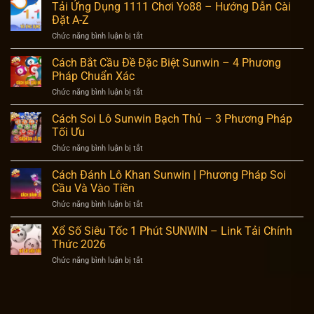
Tải Ứng Dụng 1111 Chơi Yo88 – Hướng Dẫn Cài
Đặt A-Z
ở
Chức năng bình luận bị tắt
Tải
Ứng
Cách Bắt Cầu Đề Đặc Biệt Sunwin – 4 Phương
Dụng
Pháp Chuẩn Xác
1111
Chơi
ở
Chức năng bình luận bị tắt
Yo88
Cách
–
Bắt
Cách Soi Lô Sunwin Bạch Thủ – 3 Phương Pháp
Hướng
Cầu
Tối Ưu
Dẫn
Đề
Cài
Đặc
ở
Chức năng bình luận bị tắt
Đặt
Biệt
Cách
A-
Sunwin
Soi
Z
Cách Đánh Lô Khan Sunwin | Phương Pháp Soi
–
Lô
Cầu Và Vào Tiền
4
Sunwin
Phương
Bạch
ở
Chức năng bình luận bị tắt
Pháp
Thủ
Cách
Chuẩn
–
Đánh
Xác
Xổ Số Siêu Tốc 1 Phút SUNWIN – Link Tải Chính
3
Lô
Thức 2026
Phương
Khan
Pháp
Sunwin
ở
Chức năng bình luận bị tắt
Tối
|
Xổ
Ưu
Phương
Số
Pháp
Siêu
Soi
Tốc
Cầu
1