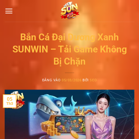
Bỏ
qua
nội
dung
Bắn Cá Đại Dương Xanh
SUNWIN – Tải Game Không
Bị Chặn
ĐĂNG VÀO
05/03/2026
BỞI
SEO
05
Th3